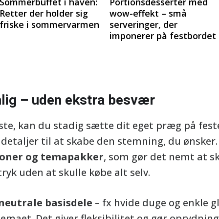
Sommerbuffet i haven:
Portionsdesserter med
Retter der holder sig
wow-effekt – små
friske i sommervarmen
serveringer, der
imponerer på festbordet
lig – uden ekstra besvær
ste, kan du stadig sætte dit eget præg på fest
detaljer til at skabe den stemning, du ønsker
ioner og temapakker
, som gør det nemt at s
 uden at skulle købe alt selv.
neutrale basisdele
– fx hvide duge og enkle gla
temaet. Det giver fleksibilitet og gør oprydnin