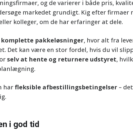
ingsfirmaer, og de varierer i både pris, kvalit
ndersøge markedet grundigt. Kig efter firmaer
ller kolleger, om de har erfaringer at dele.
r
komplette pakkeløsninger
, hvor alt fra le
. Det kan være en stor fordel, hvis du vil slipp
for
selv at hente og returnere udstyret
, hvil
planlægning.
n har
fleksible afbestillingsbetingelser
– det
ig.
n i god tid