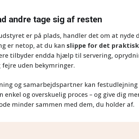
ad andre tage sig af resten
 udstyret er på plads, handler det om at nyde 
ng er netop, at du kan
slippe for det praktis
re tilbyder endda hjælp til servering, oprydni
g fejre uden bekymringer.
ning og samarbejdspartner kan festudlejning 
 enkel og overskuelig proces – og give dig mere
gode minder sammen med dem, du holder af.