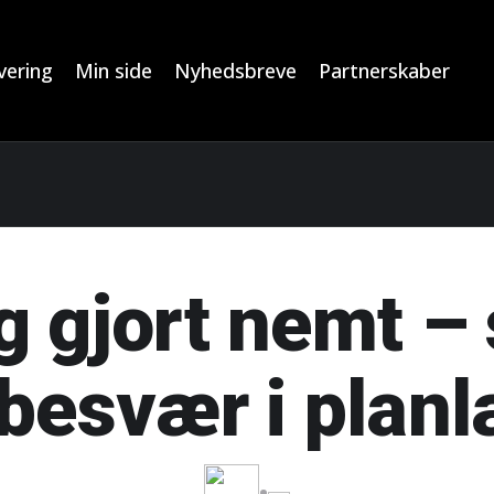
ering
Min side
Nyhedsbreve
Partnerskaber
g gjort nemt –
 besvær i pla