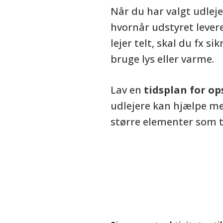
Når du har valgt udlejer
hvornår udstyret leveres
lejer telt, skal du fx s
bruge lys eller varme.
Lav en
tidsplan for o
udlejere kan hjælpe med 
større elementer som te