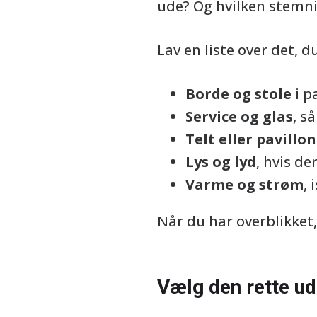
ude? Og hvilken stemni
Lav en liste over det, d
Borde og stole
i p
Service og glas
, s
Telt eller pavillon
Lys og lyd
, hvis de
Varme og strøm
,
Når du har overblikket,
Vælg den rette ud