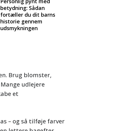
Personlig pynt med
betydning: Sådan
fortæller du dit barns
historie gennem
udsmykningen
en. Brug blomster,
. Mange udlejere
kabe et
s – og så tilføje farver
gen lettere bagefter.