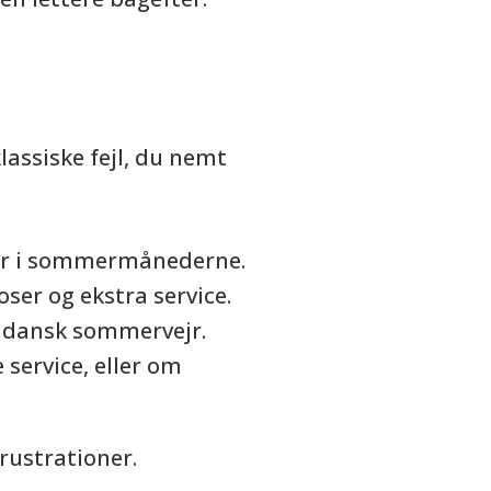
assiske fejl, du nemt
sær i sommermånederne.
ser og ekstra service.
 i dansk sommervejr.
 service, eller om
rustrationer.