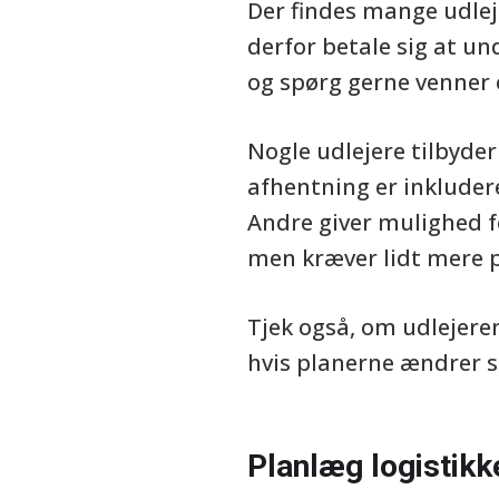
Der findes mange udlejn
derfor betale sig at u
og spørg gerne venner e
Nogle udlejere tilbyde
afhentning er inkluderet
Andre giver mulighed 
men kræver lidt mere 
Tjek også, om udlejere
hvis planerne ændrer s
Planlæg logistikke