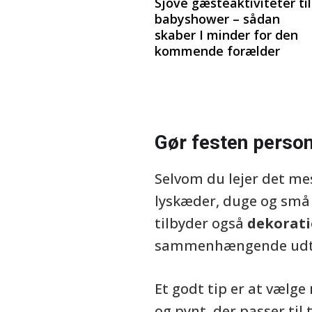
Sjove gæsteaktiviteter til
babyshower – sådan
skaber I minder for den
kommende forælder
Gør festen person
Selvom du lejer det me
lyskæder, duge og små 
tilbyder også
dekorat
sammenhængende udtryk
Et godt tip er at vælge
og pynt, der passer til 