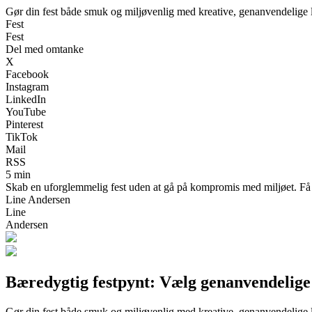
Gør din fest både smuk og miljøvenlig med kreative, genanvendelige 
Fest
Fest
Del med omtanke
X
Facebook
Instagram
LinkedIn
YouTube
Pinterest
TikTok
Mail
RSS
5 min
Skab en uforglemmelig fest uden at gå på kompromis med miljøet. Få i
Line Andersen
Line
Andersen
Bæredygtig festpynt: Vælg genanvendelige 
Gør din fest både smuk og miljøvenlig med kreative, genanvendelige 