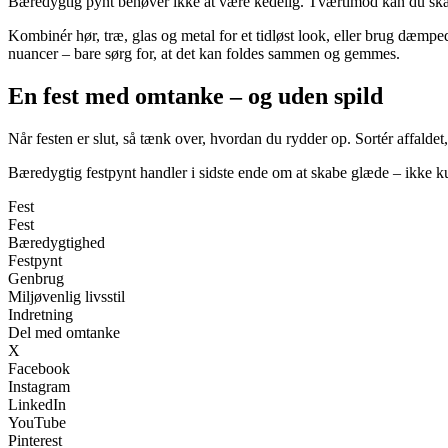
Bæredygtig pynt behøver ikke at være kedelig. Tværtimod kan du skabe 
Kombinér hør, træ, glas og metal for et tidløst look, eller brug dæmpe
nuancer – bare sørg for, at det kan foldes sammen og gemmes.
En fest med omtanke – og uden spild
Når festen er slut, så tænk over, hvordan du rydder op. Sortér affaldet
Bæredygtig festpynt handler i sidste ende om at skabe glæde – ikke kun
Fest
Fest
Bæredygtighed
Festpynt
Genbrug
Miljøvenlig livsstil
Indretning
Del med omtanke
X
Facebook
Instagram
LinkedIn
YouTube
Pinterest