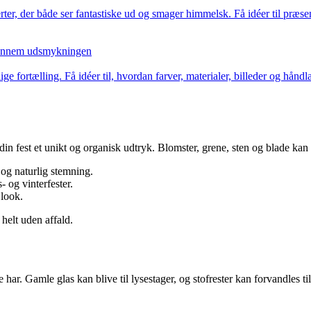
er, der både ser fantastiske ud og smager himmelsk. Få idéer til præse
e gennem udsmykningen
rlige fortælling. Få idéer til, hvordan farver, materialer, billeder og h
in fest et unikt og organisk udtryk. Blomster, grene, sten og blade kan
 og naturlig stemning.
s- og vinterfester.
 look.
helt uden affald.
 har. Gamle glas kan blive til lysestager, og stofrester kan forvandles til