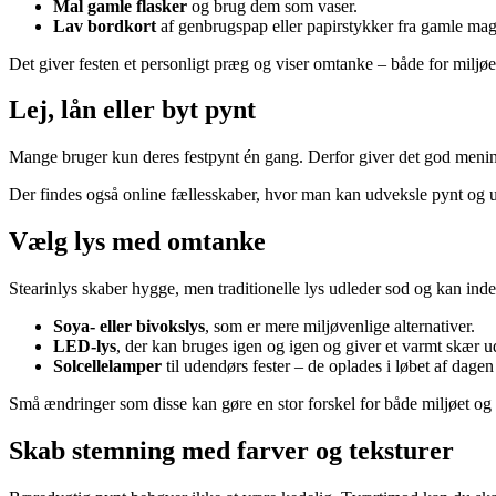
Mal gamle flasker
og brug dem som vaser.
Lav bordkort
af genbrugspap eller papirstykker fra gamle mag
Det giver festen et personligt præg og viser omtanke – både for miljøet
Lej, lån eller byt pynt
Mange bruger kun deres festpynt én gang. Derfor giver det god mening
Der findes også online fællesskaber, hvor man kan udveksle pynt og u
Vælg lys med omtanke
Stearinlys skaber hygge, men traditionelle lys udleder sod og kan indeh
Soya- eller bivokslys
, som er mere miljøvenlige alternativer.
LED-lys
, der kan bruges igen og igen og giver et varmt skær u
Solcellelamper
til udendørs fester – de oplades i løbet af dage
Små ændringer som disse kan gøre en stor forskel for både miljøet og
Skab stemning med farver og teksturer