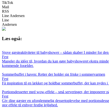
TikTok
Mail
RSS
Line Andersen
Line
Andersen
Læs også:
Sjove gæsteaktiviteter til babyshower – sådan skaber I minder for d
Fest
Mangler du idéer til, hvordan du kan gøre babyshoweret ekstra mindevæ
kommende forælder.
Sommerbuffet i haven: Retter der holder sig friske i sommervarmen
Fest
Få inspiration til en lækker og holdbar sommerbuffet, der kan nydes i h
Portionsdesserter med wow-effekt – små serveringer, der imponerer på
Fest
Giv dine gæster en uforglemmelig dessertoplevelse med portionsdessert
stor effekt til enhver festlig lejlighed.