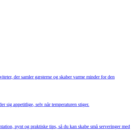
iviteter, der samler gæsterne og skaber varme minder for den
r sig appetitlige, selv når temperaturen stiger.
ntation, pynt og praktiske tips, så du kan skabe små serveringer med