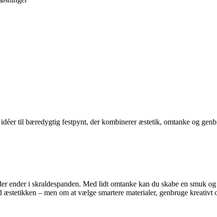
déer til bæredygtig festpynt, der kombinerer æstetik, omtanke og genb
 der ender i skraldespanden. Med lidt omtanke kan du skabe en smuk og 
æstetikken – men om at vælge smartere materialer, genbruge kreativt og