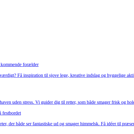
en kommende forælder
rdigt? Få inspiration til sjove lege, kreative indslag og hyggelige akt
aven uden stress. Vi guider dig til retter, som både smager frisk og holde
 festbordet
er, der både ser fantastiske ud og smager himmelsk. Få idéer til præse