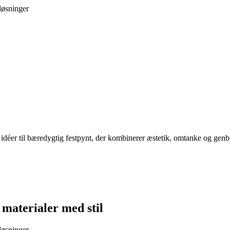
løsninger
déer til bæredygtig festpynt, der kombinerer æstetik, omtanke og genb
materialer med stil
løsninger