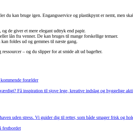
er du kan bruge igen. Engangsservice og plastikpynt er nemt, men skaber
 og de giver et mere elegant udtryk end papir.
ller lån fra venner. De kan bruges til mange forskellige temaer.
om kan foldes ud og gemmes til næste gang.
essourcer – og du slipper for at smide alt ud bagefter.
en kommende forælder
rdigt? Få inspiration til sjove lege, kreative indslag og hyggelige akt
aven uden stress. Vi guider dig til retter, som både smager frisk og holde
 festbordet