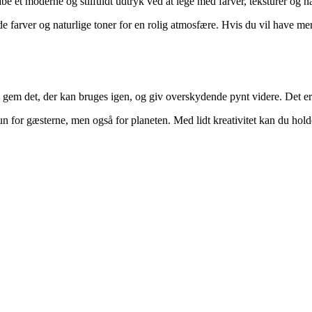
et moderne og stilfuldt udtryk ved at lege med farver, teksturer og nat
de farver og naturlige toner for en rolig atmosfære. Hvis du vil have me
, gem det, der kan bruges igen, og giv overskydende pynt videre. Det er en
 for gæsterne, men også for planeten. Med lidt kreativitet kan du holde