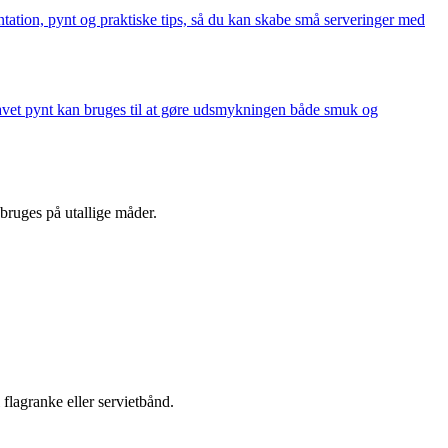
ntation, pynt og praktiske tips, så du kan skabe små serveringer med
åndlavet pynt kan bruges til at gøre udsmykningen både smuk og
 bruges på utallige måder.
 flagranke eller servietbånd.