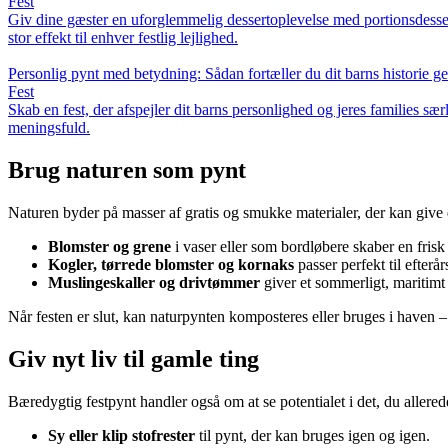
Fest
Giv dine gæster en uforglemmelig dessertoplevelse med portionsdessert
stor effekt til enhver festlig lejlighed.
Personlig pynt med betydning: Sådan fortæller du dit barns histori
Fest
Skab en fest, der afspejler dit barns personlighed og jeres families sæ
meningsfuld.
Brug naturen som pynt
Naturen byder på masser af gratis og smukke materialer, der kan give d
Blomster og grene
i vaser eller som bordløbere skaber en frisk
Kogler, tørrede blomster og kornaks
passer perfekt til efterår
Muslingeskaller og drivtømmer
giver et sommerligt, maritimt
Når festen er slut, kan naturpynten komposteres eller bruges i haven – 
Giv nyt liv til gamle ting
Bæredygtig festpynt handler også om at se potentialet i det, du allerede
Sy eller klip stofrester
til pynt, der kan bruges igen og igen.