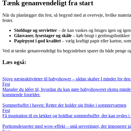
Tænk genanvendeligt fra start
Når du planlægger din fest, så begynd med at overveje, hvilke material
fester.
Stofduge og servietter
– de kan vaskes og bruges igen og igen,
Glasvaser, lysestager og skåle
– køb brugt i genbrugsbutikker e
Papirpynt i god kvalitet
– vælg kraftigt papir eller karton, s
Ved at tænke genanvendeligt fra begyndelsen sparer du både penge og r
Læs også:
Sjove gæsteaktiviteter til babyshower – sådan skaber I minder for d
Fest
Mangler du idéer til, hvordan du kan gøre babyshoweret ekstra mindevæ
kommende forælder.
Sommerbuffet i haven: Retter der holder sig friske i sommervarmen
Fest
Få inspiration til en lækker og holdbar sommerbuffet, der kan nydes i h
Portionsdesserter med wow-effekt – små serveringer, der imponerer på